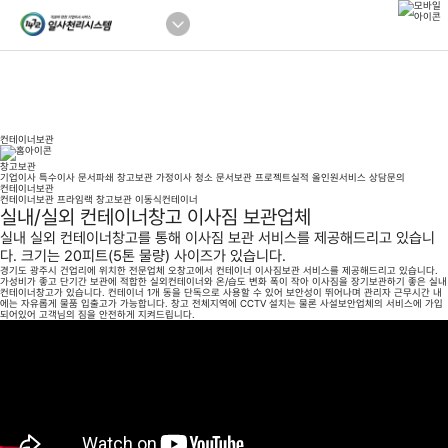
컨테이너보관
창고보관
기업이사
특수이사
문서파쇄
창고보관
가정이사
청소
문서보관
프로젝트실적
올인원서비스
상담문의
컨테이너보관
컨테이너보관
프라임랙
창고보관
이동식컨테이너
실내/실외 컨테이너창고 이사짐 보관업체
실내 실외 컨테이너창고를 통해 이사짐 보관 서비스를 제공해드리고 있습니
다. 크기는 20피트(5톤 물량) 사이즈가 있습니다.
경기도 광주시 건업리에 위치한 전문업체 오창고에서 컨테이너 이사짐보관 서비스를 제공해드리고 있습니다.
가성비가 좋고 단기간 보관에 적합한 실외컨테이너와 온/습도 변화 폭이 작아 이사짐을 장기보관하기 좋은 실내
컨테이너창고가 있습니다. 컨테이너 1개 동을 단독으로 사용할 수 있어 보안성이 뛰어나며 관리자 근무시간 내
에는 자유롭게 물품 입출고가 가능합니다. 창고 전체지역에 CCTV 설치는 물론 사설보안업체의 서비스에 가입
되어있어 고객님의 짐을 안전하게 지켜드립니다.