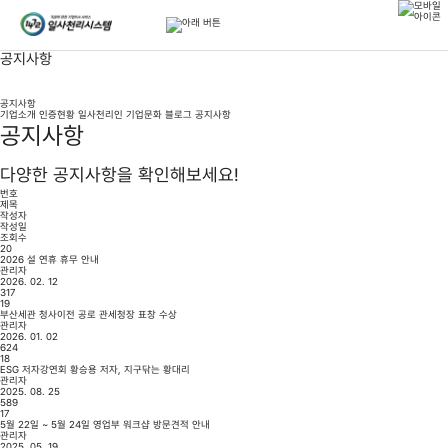
공지사항
공지사항
기업소개
인증현황
일사천리인
기업문화
블로그
공지사항
공지사항
다양한 공지사항을 확인해보세요!
번호
제목
작성자
작성일
조회수
20
2026 설 연휴 휴무 안내
관리자
2026. 02. 12
317
19
부산세관 청사이전 공로 관세청장 표창 수상
관리자
2026. 01. 02
624
18
ESG 저자강연회 황승용 저자, 지구닦는 황대리
관리자
2025. 08. 25
589
17
5월 22일 ~ 5월 24일 영업부 워크샵 방문견적 안내
관리자
2025. 05. 19