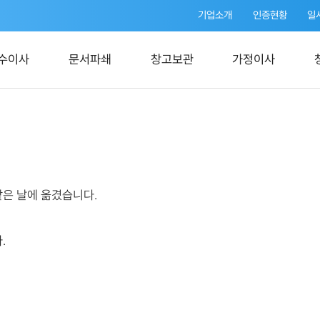
기업소개
인증현황
일
수이사
문서파쇄
창고보관
가정이사
은 날에 옮겼습니다.
.