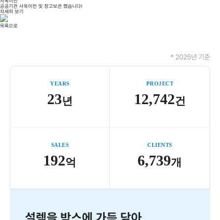
사옥이전
공공기관 사옥이전 및 창고보관 했습니다!
자세히 보기
목록으로
* 2025년 기준
YEARS
PROJECT
23
12,742
년
건
SALES
CLIENTS
192
6,739
억
개
설렘을 박스에 가득 담아,