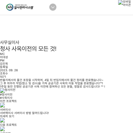
사무실이사
청사 사옥이전의 모든 것!
MC
이대성
PM
김진욱
등록일
2023. 09. 26
조회수
1071
반출지에서의 물건 포장을 시작하여, 4일 뒤 반입지에서의 물건 정리를 완료했습니다~
그 후 마무리 작업(청소 및 검수)을 거쳐 공공기관 사옥의 이동 작업을 완료했습니다^^!
1주일 동안 진행된 공공기관 사옥 이전에 참여하신 모든 분들, 정말로 감사드립니다! ^^ !
#청사이전
#사옥이사
이전 프로젝트
서버이사
서버랙이사 서버이사 방법 알려드립니다!
자세히 보기
다음 프로젝트