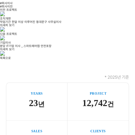
#회사이사
#회사이전
이전 프로젝트
조직개편
작업기간 한달 이상 이루어진 동대문구 사무실이사
자세히 보기
다음 프로젝트
기업이사
분당 IT기업 이사 _ 스마트에어캡 안전포장
자세히 보기
목록으로
* 2025년 기준
YEARS
PROJECT
23
12,742
년
건
SALES
CLIENTS