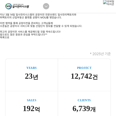
일사천리팩토리 X 공짱 MOU(업무제휴협약) 체결
등록일
2024. 05. 02
조회수
1019
링크 복사하기
지난 3월 14일 일사천리시스템의 공장이전 전문브랜드 일사천리팩토리와
퍼펙토리의 산업부동산 플랫폼 공짱이 MOU를 맺었습니다.
이번 협약을 통해 공장이전을 준비하는 고객님들께
수준높은 공장이사 서비스와 맞춤 산업단지 정보를 전달할 수 있게 되었습니다.
최고의 공장이전 서비스를 제공해드릴 것을 약속드립니다!
앞으로도 많은 응원과 관심을 부탁드립니다^^
목록으로
* 2025년 기준
YEARS
PROJECT
23
12,742
년
건
SALES
CLIENTS
192
6,739
억
개